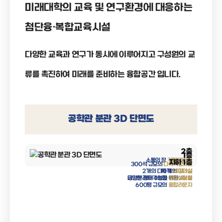
미래대학의 교육 및 연구환경에 대응하는
첨단융·복합교육시설
다양한 교육과 연구가 동시에 이루어지고 구성원의 교
류를 촉진하여 미래를 준비하는 융합공간 입니다.
공학관 분관 3D 단면도
2층
1층
소통의 장
카페테리아
지하 1층
300석 규모의
다목적강의실
10개의
강의실
2개의 다목적
세미나실
다양한 형태수업을 위한
AV룸
공간분리가 가능한
융합실험실
600평 규모의
융합라운지